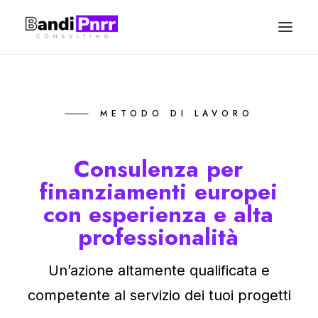
CHI SIAMO
⸻ METODO DI LAVORO
IL PNRR
METODO DI LAVORO
Consulenza
per
finanziamenti
europei
SERVIZI IMPRESE
con
esperienza
e
alta
SERVIZI ENTI
professionalità
NEWS
Un’azione altamente qualificata e
competente al servizio dei tuoi progetti
Contatti