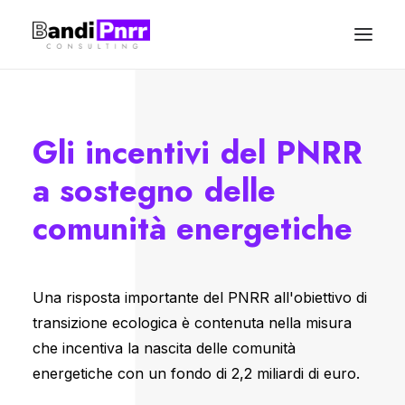
CHI SIAMO
Gli
incentivi
del
PNRR
IL PNRR
a
sostegno
delle
METODO DI LAVORO
comunità
energetiche
SERVIZI IMPRESE
SERVIZI ENTI
Una risposta importante del PNRR all'obiettivo di
transizione ecologica è contenuta nella misura
NEWS
che incentiva la nascita delle comunità
energetiche con un fondo di 2,2 miliardi di euro.
Contatti